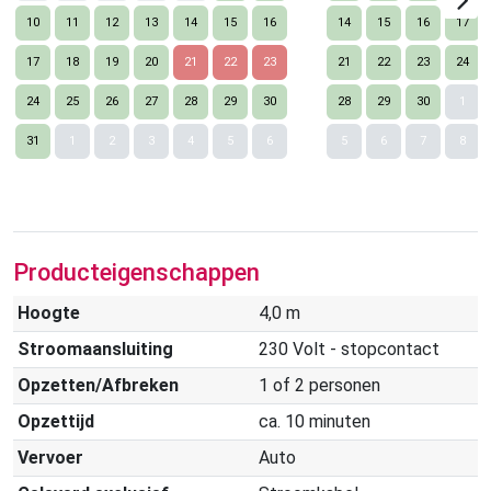
10
11
12
13
14
15
16
14
15
16
17
17
18
19
20
21
22
23
21
22
23
24
24
25
26
27
28
29
30
28
29
30
1
Nex
31
1
2
3
4
5
6
5
6
7
8
Producteigenschappen
Hoogte
4,0 m
Stroomaansluiting
230 Volt - stopcontact
Opzetten/Afbreken
1 of 2 personen
Opzettijd
ca. 10 minuten
Vervoer
Auto