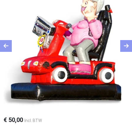
Previous
Ne
€
50,00
Incl. BTW