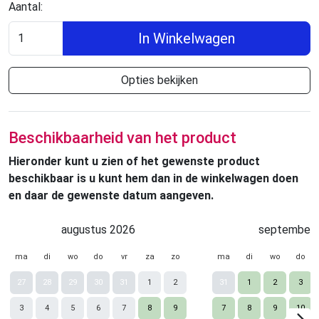
Aantal:
In Winkelwagen
Opties bekijken
Beschikbaarheid van het product
Hieronder kunt u zien of het gewenste product
beschikbaar is u kunt hem dan in de winkelwagen doen
en daar de gewenste datum aangeven.
augustus 2026
september 
ma
di
wo
do
vr
za
zo
ma
di
wo
do
27
28
29
30
31
1
2
31
1
2
3
3
4
5
6
7
8
9
7
8
9
10