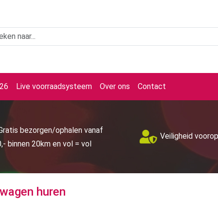
026
Live voorraadsysteem
Over ons
Contact
Gratis bezorgen/ophalen vanaf
Veiligheid vooro
,- binnen 20km en vol = vol
lwagen huren