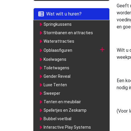
Geeft 
worden?
Wat wilt u huren?
voedin
Springkussens
en goed
Stormbanen en attracties
Waterattracties
Wilt u 
Opblaasfiguren
weekpri
Koelwagens
Toiletwagens
Gender Reveal
Een koe
Luxe Tenten
nodig 
Sweeper
Tenten en meubilair
Spelletjes en Zeskamp
(Voor 
Bubbel voetbal
Interactive Play Systems