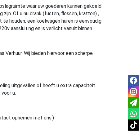
n opslagruimte waar uw goederen kunnen gekoeld
jn. Of u nu drank (fusten, flessen, kratten) ,
st te houden; een koelwagen huren is eenvoudig
0v aansluiting en is verlicht vanuit binnen.
Bas Verhuur. Wij bieden hiervoor een scherpe
fac
eling uitgevallen of heeft u extra capaciteit
inst
 voor u.
ntact
opnemen met ons.)
tikt