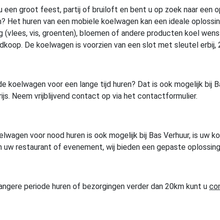
u een groot feest, partij of bruiloft en bent u op zoek naar ee
 Het huren van een mobiele koelwagen kan een ideale oplossing zi
g (vlees, vis, groenten), bloemen of andere producten koel wen
koop. De koelwagen is voorzien van een slot met sleutel erbij, 22
de koelwagen voor een lange tijd huren? Dat is ook mogelijk bij 
js. Neem vrijblijvend contact op via het contactformulier.
lwagen voor nood huren is ook mogelijk bij Bas Verhuur, is uw ko
in uw restaurant of evenement, wij bieden een gepaste oplossing
langere periode huren of bezorgingen verder dan 20km kunt u
co