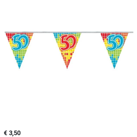
€
3,50