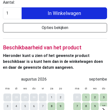
Aantal:
In Winkelwagen
Opties bekijken
Beschikbaarheid van het product
Hieronder kunt u zien of het gewenste product
beschikbaar is u kunt hem dan in de winkelwagen doen
en daar de gewenste datum aangeven.
augustus 2026
september 
ma
di
wo
do
vr
za
zo
ma
di
wo
do
27
28
29
30
31
1
2
31
1
2
3
3
4
5
6
7
8
9
7
8
9
10