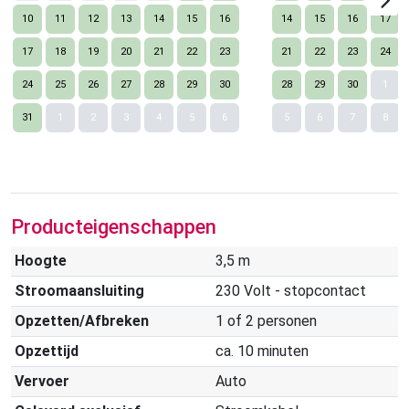
10
11
12
13
14
15
16
14
15
16
17
17
18
19
20
21
22
23
21
22
23
24
24
25
26
27
28
29
30
28
29
30
1
Nex
31
1
2
3
4
5
6
5
6
7
8
Producteigenschappen
Hoogte
3,5 m
Stroomaansluiting
230 Volt - stopcontact
Opzetten/Afbreken
1 of 2 personen
Opzettijd
ca. 10 minuten
Vervoer
Auto