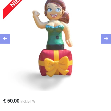
Previous
Ne
€
50,00
Incl. BTW