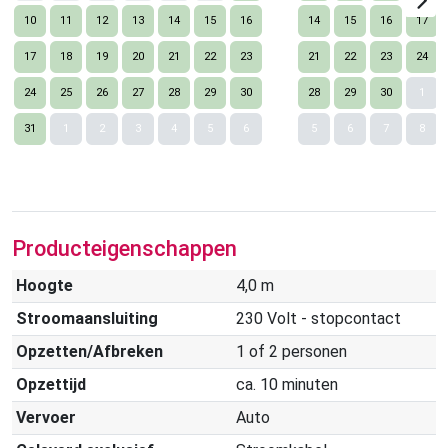
10
11
12
13
14
15
16
14
15
16
17
17
18
19
20
21
22
23
21
22
23
24
24
25
26
27
28
29
30
28
29
30
1
Nex
31
1
2
3
4
5
6
5
6
7
8
Producteigenschappen
Hoogte
4,0 m
Stroomaansluiting
230 Volt - stopcontact
Opzetten/Afbreken
1 of 2 personen
Opzettijd
ca. 10 minuten
Vervoer
Auto