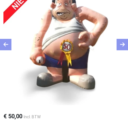
Previous
Ne
€
50,00
Incl. BTW