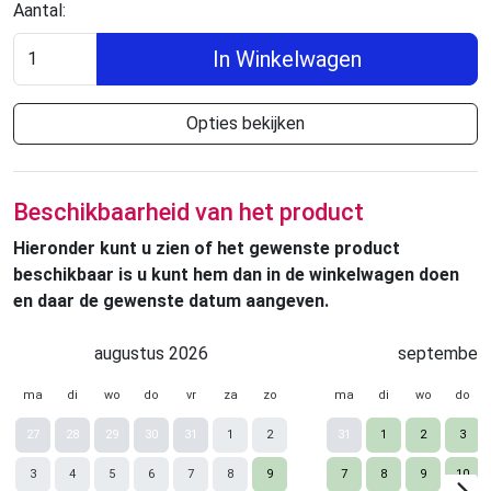
Aantal:
In Winkelwagen
Opties bekijken
Beschikbaarheid van het product
Hieronder kunt u zien of het gewenste product
beschikbaar is u kunt hem dan in de winkelwagen doen
en daar de gewenste datum aangeven.
augustus 2026
september 
ma
di
wo
do
vr
za
zo
ma
di
wo
do
27
28
29
30
31
1
2
31
1
2
3
3
4
5
6
7
8
9
7
8
9
10