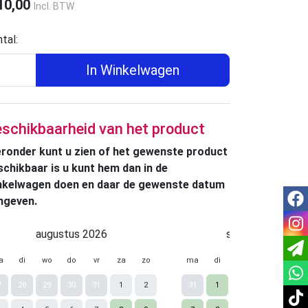
10,00
Incl. BTW
tal:
In Winkelwagen
schikbaarheid van het product
eronder kunt u zien of het gewenste product
schikbaar is u kunt hem dan in de
nkelwagen doen en daar de gewenste datum
fac
ngeven.
inst
augustus 2026
september 2026
a
di
wo
do
vr
za
zo
ma
di
wo
do
vr
7
28
29
30
31
1
2
31
1
2
3
4
tikt