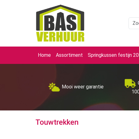
Home
Assortiment
Springkussen festijn 2
Mooi weer garantie
100
Touwtrekken