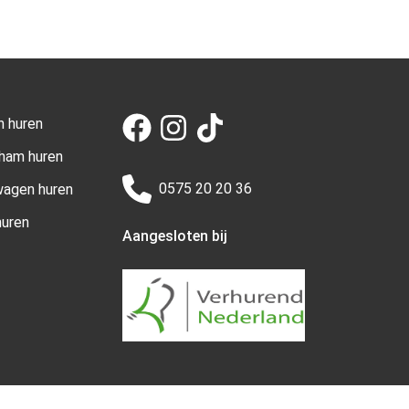
n huren
aham huren
0575 20 20 36
wagen huren
uren
Aangesloten bij