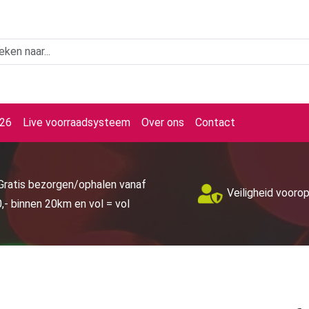
026
Live voorraadsysteem
Over ons
Contact
Gratis bezorgen/ophalen vanaf
Veiligheid vooro
,- binnen 20km en vol = vol