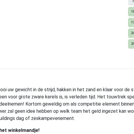
3
1
1
2
3
gooi uw gewicht in de strijd, hakken in het zand en klaar voor de
een voor grote zware kerels is, is verleden tijd. Het touwtrek sp
kan deelnemen! Kortom geweldig om als competitie element binn
r zal geen idee hebben op welk team het geld ingezet kan word
buildings dag of zeskampevenement.
 het winkelmandje!