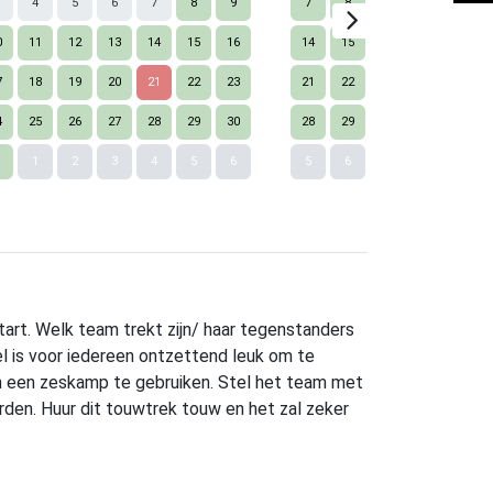
4
5
6
7
8
9
7
8
9
10
11
0
11
12
13
14
15
16
14
15
16
17
18
7
18
19
20
21
22
23
21
22
23
24
25
4
25
26
27
28
29
30
28
29
30
1
2
Next
1
1
2
3
4
5
6
5
6
7
8
9
 start. Welk team trekt zijn/ haar tegenstanders
el is voor iedereen ontzettend leuk om te
en een zeskamp te gebruiken. Stel het team met
en. Huur dit touwtrek touw en het zal zeker