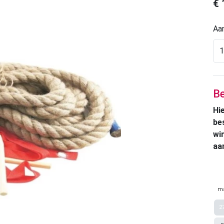
€
Aan
Be
Hi
be
wi
aa
m
2