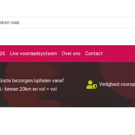
026
Live voorraadsysteem
Over ons
Contact
Gratis bezorgen/ophalen vanaf
Veiligheid vooro
,- binnen 20km en vol = vol