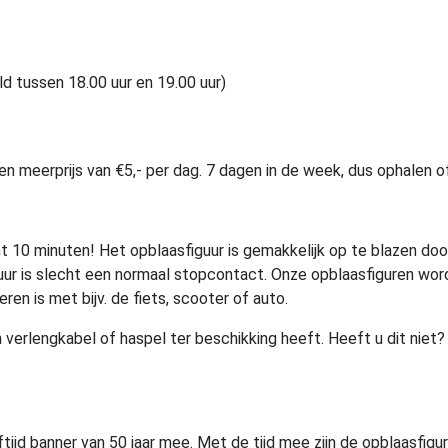
ld tussen 18.00 uur en 19.00 uur)
 een meerprijs van €5,- per dag. 7 dagen in de week, dus ophale
cht 10 minuten! Het opblaasfiguur is gemakkelijk op te blazen d
r is slecht een normaal stopcontact. Onze opblaasfiguren word
ren is met bijv. de fiets, scooter of auto.
erlengkabel of haspel ter beschikking heeft. Heeft u dit niet? 
eftijd banner van 50 jaar mee. Met de tijd mee zijn de opblaasfig