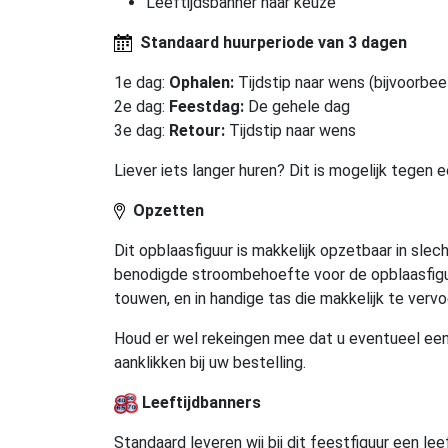
Leeftijdsbanner naar keuze
Standaard huurperiode van 3 dagen
1e dag:
Ophalen:
Tijdstip naar wens (bijvoorbee
2e dag:
Feestdag:
De gehele dag
3e dag:
Retour:
Tijdstip naar wens
Liever iets langer huren? Dit is mogelijk tegen
Opzetten
Dit opblaasfiguur is makkelijk opzetbaar in sle
benodigde stroombehoefte voor de opblaasfiguu
touwen, en in handige tas die makkelijk te vervoe
Houd er wel rekeingen mee dat u eventueel een v
aanklikken bij uw bestelling.
Leeftijdbanners
Standaard leveren wij bij dit feestfiguur een le