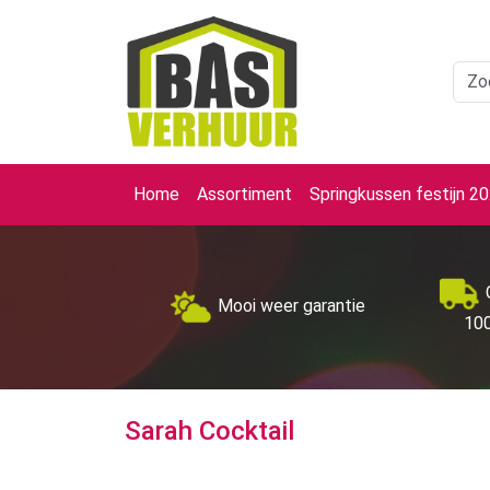
Home
Assortiment
Springkussen festijn 2
Mooi weer garantie
100
Sarah Cocktail