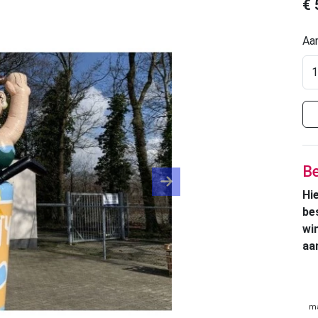
€
Aan
Be
Next
Hi
be
wi
aa
m