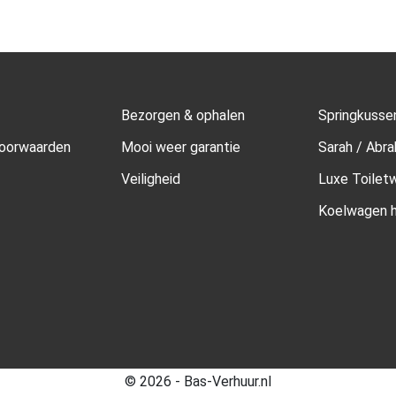
Bezorgen & ophalen
Springkusse
oorwaarden
Mooi weer garantie
Sarah / Abr
Veiligheid
Luxe Toilet
Koelwagen h
© 2026 - Bas-Verhuur.nl