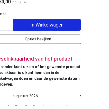
50,00
Incl. BTW
tal:
In Winkelwagen
Opties bekijken
schikbaarheid van het product
eronder kunt u zien of het gewenste product
schikbaar is u kunt hem dan in de
nkelwagen doen en daar de gewenste datum
ngeven.
augustus 2026
september 2026
a
di
wo
do
vr
za
zo
ma
di
wo
do
vr