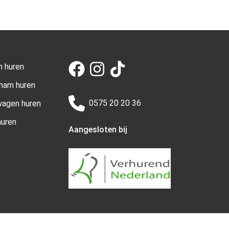
n huren
aham huren
0575 20 20 36
wagen huren
uren
Aangesloten bij