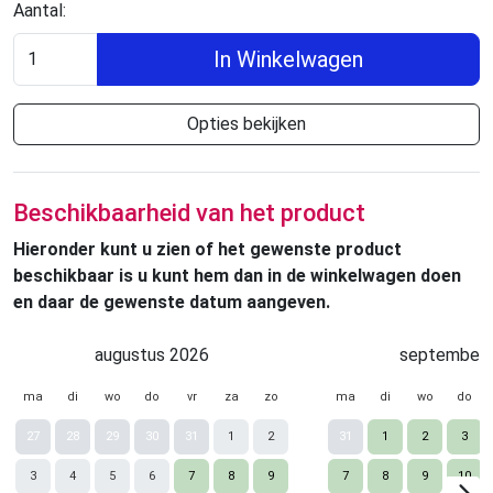
Aantal:
In Winkelwagen
Opties bekijken
Beschikbaarheid van het product
Hieronder kunt u zien of het gewenste product
beschikbaar is u kunt hem dan in de winkelwagen doen
en daar de gewenste datum aangeven.
augustus 2026
september 
ma
di
wo
do
vr
za
zo
ma
di
wo
do
27
28
29
30
31
1
2
31
1
2
3
3
4
5
6
7
8
9
7
8
9
10