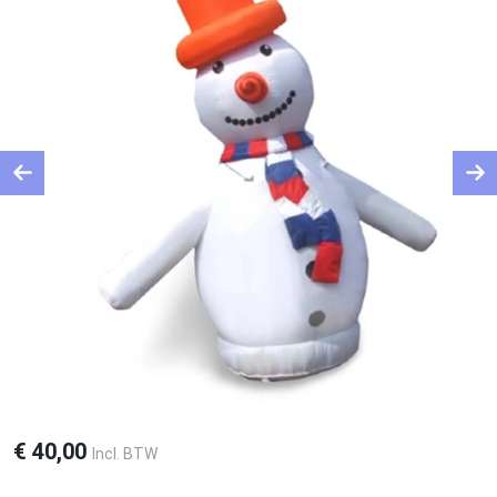
Previous
Ne
€
40,00
Incl. BTW