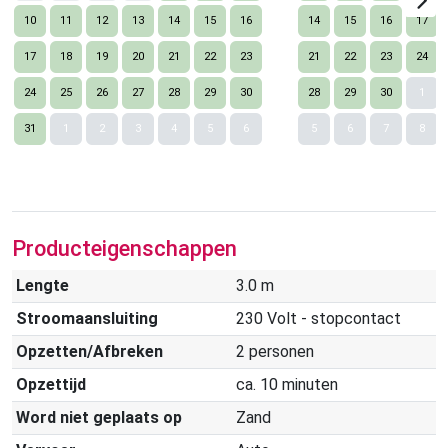
10
11
12
13
14
15
16
14
15
16
17
17
18
19
20
21
22
23
21
22
23
24
24
25
26
27
28
29
30
28
29
30
1
Nex
31
1
2
3
4
5
6
5
6
7
8
Producteigenschappen
Lengte
3.0 m
Stroomaansluiting
230 Volt - stopcontact
Opzetten/Afbreken
2 personen
Opzettijd
ca. 10 minuten
Word niet geplaats op
Zand