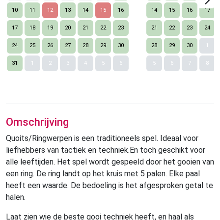
10
11
12
13
14
15
16
14
15
16
17
17
18
19
20
21
22
23
21
22
23
24
24
25
26
27
28
29
30
28
29
30
1
Nex
31
1
2
3
4
5
6
5
6
7
8
Omschrijving
Quoits/Ringwerpen is een traditioneels spel. Ideaal voor
liefhebbers van tactiek en techniek.En toch geschikt voor
alle leeftijden. Het spel wordt gespeeld door het gooien van
een ring. De ring landt op het kruis met 5 palen. Elke paal
heeft een waarde. De bedoeling is het afgesproken getal te
halen.
Laat zien wie de beste gooi techniek heeft, en haal als