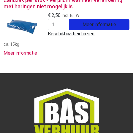
Zandzak per stuk - verplicht wanneer verankering
met haringen niet mogelijk is
€
2,50
Incl. BTW
Meer informatie
Beschikbaarheid inzien
ca. 15kg
Meer informatie