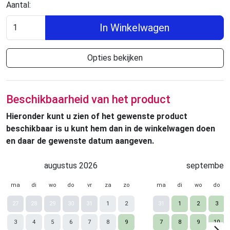
Aantal:
In Winkelwagen
Opties bekijken
Beschikbaarheid van het product
Hieronder kunt u zien of het gewenste product
beschikbaar is u kunt hem dan in de winkelwagen doen
en daar de gewenste datum aangeven.
augustus 2026
september 
ma
di
wo
do
vr
za
zo
ma
di
wo
do
27
28
29
30
31
1
2
31
1
2
3
3
4
5
6
7
8
9
7
8
9
10