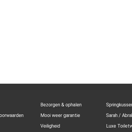
Bezorgen & ophalen
Springkusse
oorwaarden
Mooi weer garantie
Sarah / Abr
Veiligheid
Luxe Toilet