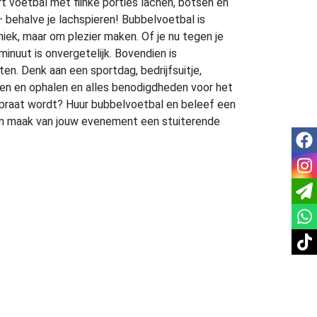
 voetbal met flinke porties lachen, botsen en
– behalve je lachspieren! Bubbelvoetbal is
hniek, maar om plezier maken. Of je nu tegen je
minuut is onvergetelijk. Bovendien is
en. Denk aan een sportdag, bedrijfsuitje,
veren en ophalen en alles benodigdheden voor het
gepraat wordt? Huur bubbelvoetbal en beleef een
 en maak van jouw evenement een stuiterende
fac
inst
tikt