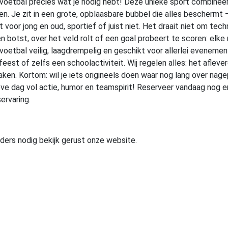
voetbal precies wat je nodig hebt! Deze unieke sport combineert
en. Je zit in een grote, opblaasbare bubbel die alles beschermt 
 voor jong en oud, sportief of juist niet. Het draait niet om tec
n botst, over het veld rolt of een goal probeert te scoren: elke 
oetbal veilig, laagdrempelig en geschikt voor allerlei evenement
feest of zelfs een schoolactiviteit. Wij regelen alles: het afle
aken. Kortom: wil je iets origineels doen waar nog lang over na
eve dag vol actie, humor en teamspirit! Reserveer vandaag nog
ervaring.
nders nodig bekijk gerust onze website.