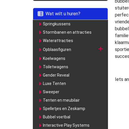
bubbel
stuiter
Wat wilt u huren?
perfect
vriende
Springkussens
bubbelv
Stormbanen en attracties
familie
Waterattracties
klaarm
sporti
Opblaasfiguren
succes
Koelwagens
Toiletwagens
Gender Reveal
Iets a
Luxe Tenten
Sweeper
Tenten en meubilair
Spelletjes en Zeskamp
Bubbel voetbal
Interactive Play Systems