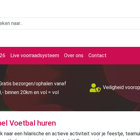
026
Live voorraadsysteem
Over ons
Contact
Gratis bezorgen/ophalen vanaf
Veiligheid vooro
,- binnen 20km en vol = vol
el Voetbal huren
 naar een hilarische en actieve activiteit voor je feestje, teamu