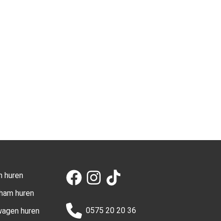
n huren
aham huren
0575 20 20 36
wagen huren